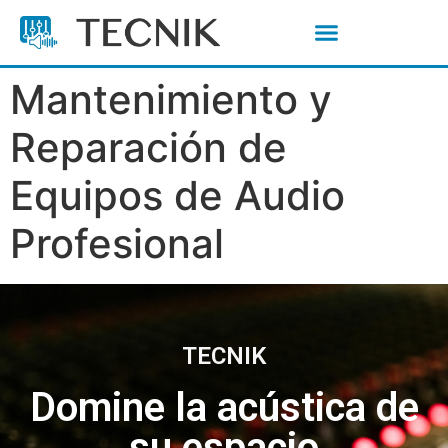
Tecnik: Pantallas LED Publicitarias, Proyectores 4K y Audio Profesional
Mantenimiento y
Reparación de
Equipos de Audio
Profesional
TECNIK
Domine la acústica de
su espacio