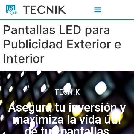
Tecnik: Pantallas LED Publicitarias, Proyectores 4K y Audio Profesional
Pantallas LED para
Publicidad Exterior e
Interior
TECNIK
Asegura tu inversión y
maximiza la vida útil
de tus pantallas