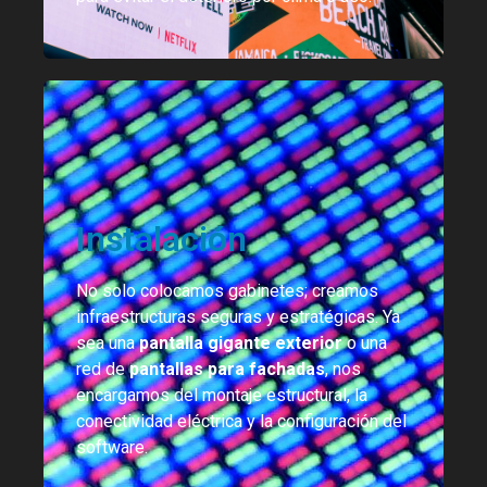
Instalación
No solo colocamos gabinetes; creamos
infraestructuras seguras y estratégicas. Ya
sea una
pantalla gigante exterior
o una
red de
pantallas para fachadas
, nos
encargamos del montaje estructural, la
conectividad eléctrica y la configuración del
software.