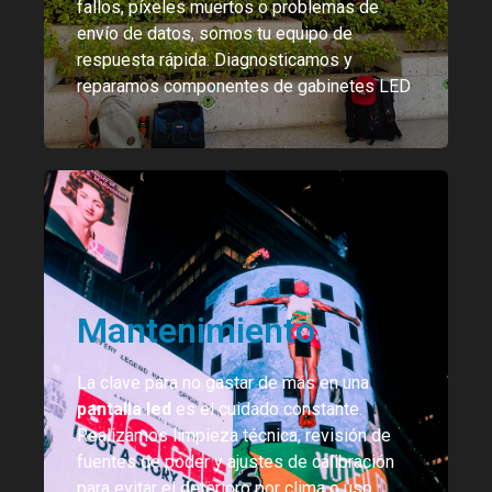
fallos, píxeles muertos o problemas de
envío de datos, somos tu equipo de
respuesta rápida. Diagnosticamos y
reparamos componentes de gabinetes LED
Mantenimiento
La clave para no gastar de más en una
pantalla led
es el cuidado constante.
Realizamos limpieza técnica, revisión de
fuentes de poder y ajustes de calibración
para evitar el deterioro por clima o uso.