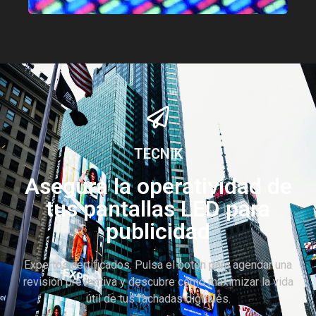
TECNIK
Asegura la operatividad de
tus pantallas LED para
publicidad
Expertos certificados. Pulsa el botón para agendar una
revisión preventiva y descubre cómo maximizar la vida
útil de tus fachadas digitales.